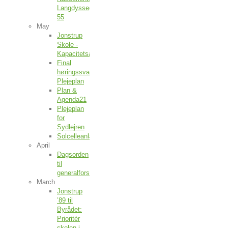
Langdyssegårdsvej
55
May
Jonstrup
Skole -
Kapacitetsanalyse
Final
høringssvar
Plejeplan
Plan &
Agenda21
Plejeplan
for
Sydlejren
Solcelleanlæg
April
Dagsorden
til
generalforsamling
March
Jonstrup
’89 til
Byrådet:
Prioritér
skolen i