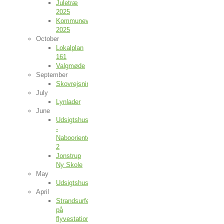
Juletræ
2025
Kommunevalg
2025
October
Lokalplan
161
Valgmøde
September
Skovrejsning
July
Lynlader
June
Udsigtshusene
-
Naboorientering
2
Jonstrup
Ny Skole
May
Udsigtshusene
April
Strandsurfere
på
flyvestationen