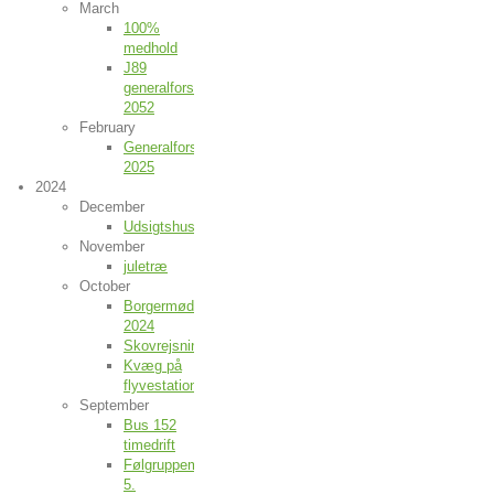
March
100%
medhold
J89
generalforsamling
2052
February
Generalforsamling
2025
2024
December
Udsigtshusene
November
juletræ
October
Borgermøde
2024
Skovrejsning
Kvæg på
flyvestationen
September
Bus 152
timedrift
Følgruppemøde
5.