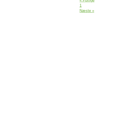
« Forrige
1
Næste »