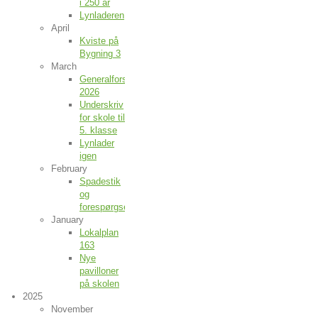
i 250 år
Lynladeren
April
Kviste på
Bygning 3
March
Generalforsamling
2026
Underskriv
for skole til
5. klasse
Lynlader
igen
February
Spadestik
og
forespørgsel
January
Lokalplan
163
Nye
pavilloner
på skolen
2025
November