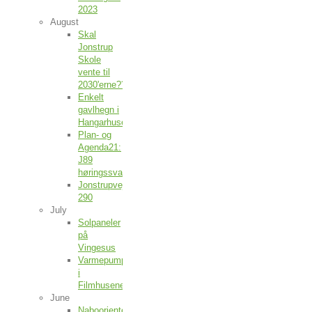
2023
August
Skal
Jonstrup
Skole
vente til
2030'erne??
Enkelt
gavlhegn i
Hangarhusene
Plan- og
Agenda21:
J89
høringssvar
Jonstrupvej
290
July
Solpaneler
på
Vingesus
Varmepumper
i
Filmhusene
June
Naboorientering