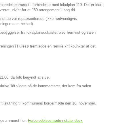
rberedelsesmødet i forbindelse med lokalplan 119. Det er klart
været udvist for et J89 arrangement i lang tid.
Jonstrup var repræsenterede (ikke nødvendigvis
eningen som helhed)
 bebyggelser fra lokalplansudkastet blev fremvist og salen
reningen i Furesø fremlagde en række kritikpunkter af det
21.00, da folk begyndt at sive.
 skrive lidt videre på de kommentarer, der kom fra salen.
or tilslutning til kommunens borgermøde den 18. november,
opsummeret her:
Forberedelsesmøde notater.docx