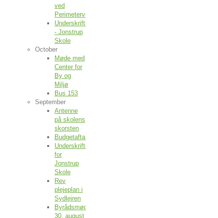
ved
Perimetervejen
Underskriftsindsamling
- Jonstrup
Skole
October
Møde med
Center for
By og
Miljø
Bus 153
September
Antenne
på skolens
skorsten
Budgetaftale
Underskrifter
for
Jonstrup
Skole
Rev
plejeplan i
Sydlejren
Byrådsmøde
30. august