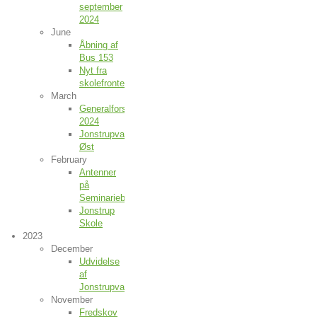
september
2024
June
Åbning af
Bus 153
Nyt fra
skolefronten
March
Generalforsamling
2024
Jonstrupvangvej
Øst
February
Antenner
på
Seminariebygningerne
Jonstrup
Skole
2023
December
Udvidelse
af
Jonstrupvang
November
Fredskov