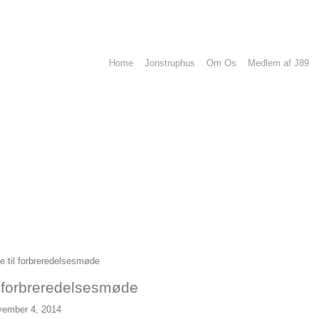
Home
Jonstruphus
Om Os
Medlem af J89
 til forbreredelsesmøde
l forbreredelsesmøde
vember 4, 2014