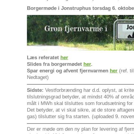
Borgermøde i Jonstruphus torsdag 6. oktober
Læs referatet
her
Slides fra borgermødet
her
.
Spar energi og afvent fjernvarmen
her
(ref. 
Nedtaget)
Sidste:
Vestforbrænding har d.d. oplyst, at kri
tilslutningsgrad betyder, at mindst 40% af områ
målt i MWh skal tilsluttes som forudsætning for
Det betyder, at vi skal sikre, at de store aftagere
gas) tilslutter sig fra starten. (uploaded 9. nov
Der er møde om den ny plan for levering af fjer