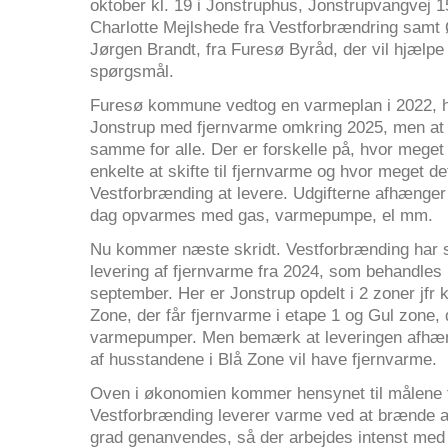
oktober kl. 19 i Jonstruphus, Jonstrupvangvej 1
Charlotte Mejlshede fra Vestforbrændring samt 
Jørgen Brandt, fra Furesø Byråd, der vil hjælp
spørgsmål.
Furesø kommune vedtog en varmeplan i 2022, hv
Jonstrup med fjernvarme omkring 2025, men at 
samme for alle. Der er forskelle på, hvor meget 
enkelte at skifte til fjernvarme og hvor meget de
Vestforbrænding at levere. Udgifterne afhænge
dag opvarmes med gas, varmepumpe, el mm.
Nu kommer næste skridt. Vestforbrænding har sen
levering af fjernvarme fra 2024, som behandles 
september. Her er Jonstrup opdelt i 2 zoner jfr 
Zone, der får fjernvarme i etape 1 og Gul zone, 
varmepumper. Men bemærk at leveringen afhæn
af husstandene i Blå Zone vil have fjernvarme.
Oven i økonomien kommer hensynet til målene fo
Vestforbrænding leverer varme ved at brænde af
grad genanvendes, så der arbejdes intenst med